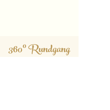
360° Rundgang
Wir laden Sie gerne zu einem
virtuellen Rundgang ein
Hier haben Sie die Möglichkeit sich
virtuell durch unser Therapiezentrum in
Lüneburg zu bewegen.
Auf der linken Seite befindet sich die
Physiotherapie, rechts der
Fußpflegebereich und hinten die
Trainingsfläche.